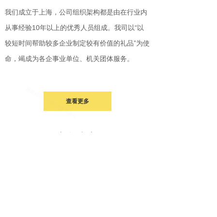
我们成立于上海，公司组织架构都是由在行业内
从事经验10年以上的优秀人员组成。我司以“以
较短时间帮助较多企业制定较有价值的礼品”为使
命，竭成为各企事业单位、机关团体服务。
查看更多
新闻中心
News Center
“较佳妈妈证” 母亲节
2014-11-03
市场营销中的江湖
2014-11-03
黄金饰品零售价创新高记
2014-11-03
福州广告礼品市场专注于
2014-11-03