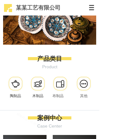
某某工艺有限公司
产品类目
木质品
Product
陶制品
木制品
布制品
其他
案例中心
Case Center